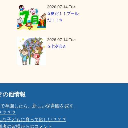
2026.07.14 Tue
✰夏だ！！プール
だ！！✰
2026.07.14 Tue
✰七夕会✰
その他情報
歳で卒園したら、新しい保育園を探す
？？？？
んな子どもに育って欲しい？？？
護者の皆様からのコメント