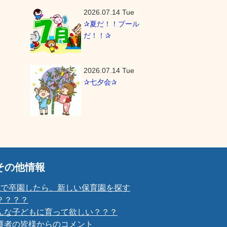
2026.07.14 Tue
✰夏だ！！プール
だ！！✰
2026.07.14 Tue
✰七夕会✰
その他情報
歳で卒園したら、新しい保育園を探す
？？？？
んな子どもに育って欲しい？？？
護者の皆様からのコメント