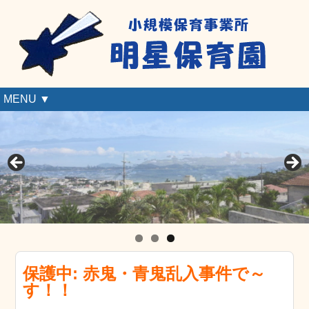
MENU ▼
保護中: 赤鬼・青鬼乱入事件で～
す！！