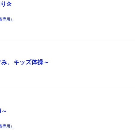
り✰
者専用）
ぐみ、キッズ体操～
練～
者専用）