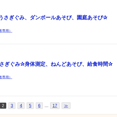
✰うさぎぐみ、ダンボールあそび、園庭あそび✰
者専用）
うさぎぐみ✰身体測定、ねんどあそび、給食時間✰
者専用）
2
3
4
5
6
…
17
≫