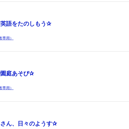
で英語をたのしもう✰
者専用）
で園庭あそび✰
者専用）
みさん、日々のようす✰