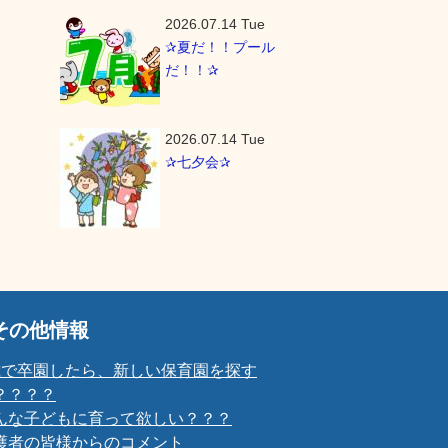
2026.07.14 Tue
✰夏だ！！プール
だ！！✰
2026.07.14 Tue
✰七夕会✰
その他情報
歳で卒園したら、新しい保育園を探す
？？？？
んな子どもに育って欲しい？？？
護者の皆様からのコメント